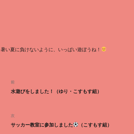
暑い夏に負けないように、いっぱい遊ぼうね！
投
前
稿
前
水遊びをしました！（ゆり・こすもす組）
ナ
の
投
ビ
稿:
次
ゲ
次
サッカー教室に参加しました
（こすもす組）
ー
の