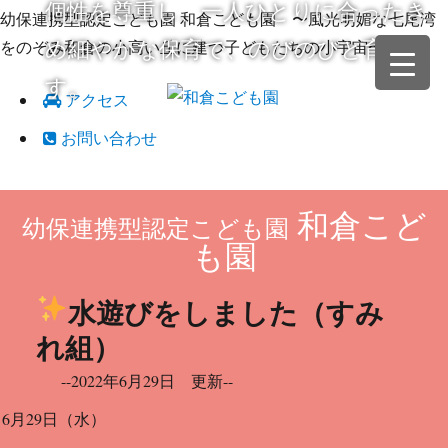
個性を尊重し、一人ひとりに合ったき
幼保連携型認定こども園 和倉こども園 〜風光明媚な七尾湾
め細やかな保育で、のびのびと育てま
をのぞみ和倉の小高い丘に建つ子どもたちの小宇宙〜
す。
アクセス
お問い合わせ
和倉こど
幼保連携型認定こども園
も園
水遊びをしました
（すみ
れ組）
--2022年6月29日 更新--
6月29日（水）