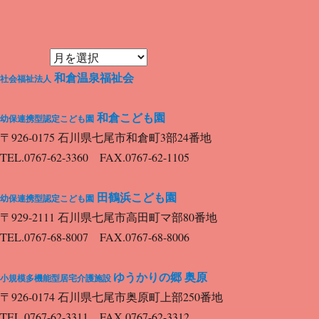
投
シ
稿:
ョ
ン
和倉温泉福祉会
社会福祉法人
和倉こども園
幼保連携型認定こども園
〒926-0175 石川県七尾市和倉町3部24番地
TEL.0767-62-3360 FAX.0767-62-1105
田鶴浜こども園
幼保連携型認定こども園
〒929-2111 石川県七尾市高田町マ部80番地
TEL.0767-68-8007 FAX.0767-68-8006
ゆうかりの郷 奥原
小規模多機能型居宅介護施設
〒926-0174 石川県七尾市奥原町上部250番地
TEL.0767-62-3311 FAX.0767-62-3312