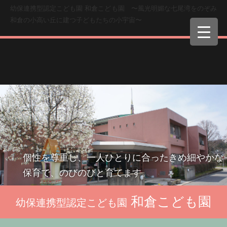
幼保連携型認定こども園 和倉こども園 〜風光明媚な七尾湾をのぞみ
和倉の小高い丘に建つ子どもたちの小宇宙〜
個性を尊重し、一人ひとりに合ったきめ細やかな
保育で、のびのびと育てます。
和倉こども園
幼保連携型認定こども園