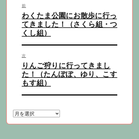
前
稿
わくたま公園にお散歩に行っ
前
ナ
の
てきました！（さくら組・つ
ビ
投
くし組）
稿:
ゲ
ー
シ
次
りんご狩りに行ってきまし
ョ
次
の
た！（たんぽぽ、ゆり、こす
ン
投
もす組）
稿: